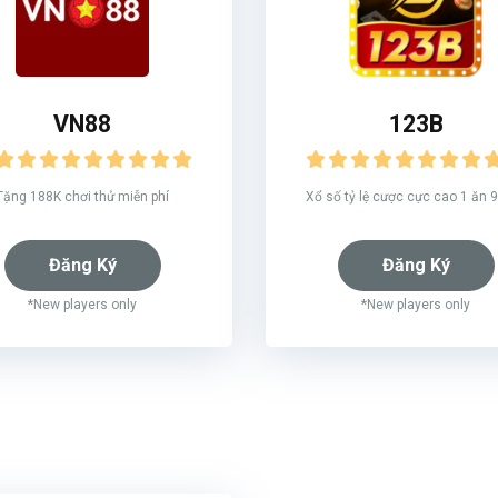
VN88
123B
Tặng 188K chơi thử miễn phí
Xổ số tỷ lệ cược cực cao 1 ăn 9
Đăng Ký
Đăng Ký
*New players only
*New players only