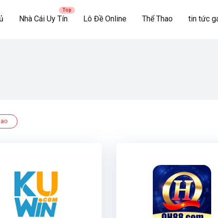
ủ
Nhà Cái Uy Tín
Lô Đề Online
Thể Thao
tin tức 
hao