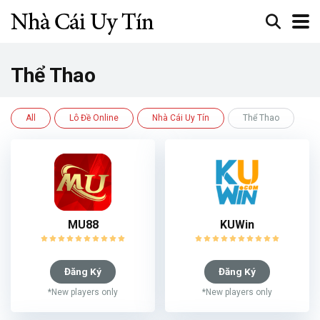
Thể Thao
All
Lô Đề Online
Nhà Cái Uy Tín
Thể Thao
MU88
KUWin
Đăng Ký
Đăng Ký
*New players only
*New players only