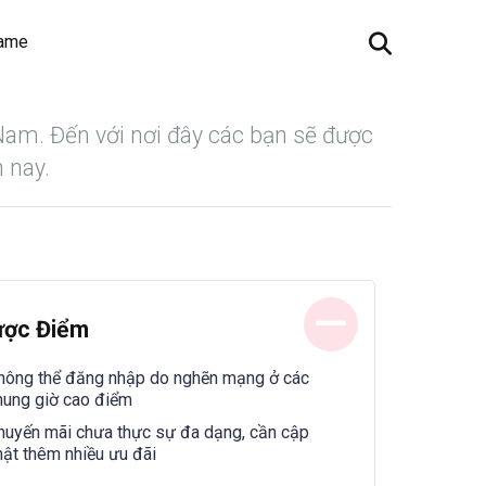
game
 Nam. Đến với nơi đây các bạn sẽ được
n nay.
ợc Điểm
hông thể đăng nhập do nghẽn mạng ở các
hung giờ cao điểm
huyến mãi chưa thực sự đa dạng, cần cập
hật thêm nhiều ưu đãi