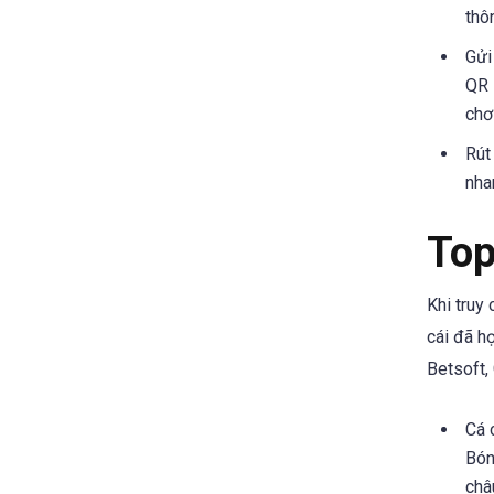
thô
Gửi
QR 
chơ
Rút
nha
Top
Khi truy
cái đã h
Betsoft,
Cá 
Bón
châ