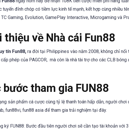
a
Fun88
ngay hôm nay để nhận 108K tiền cược miễn phí hàng tuần 
c tuyến đỉnh chóp có tiềm lực kinh tế mạnh, kết hợp cùng nhiều tê
TC Gaming, Evolution, GamePlay Interactive, Microgaming và Pr
i thiệu về Nhà cái Fun88
uy tín Fun88,
ra đời tại Philippines vào năm 2008, không chỉ nổi 
cấp phép của PAGCOR, mà còn là nhà tài trợ cho các CLB bóng 
 bước tham gia FUN88
ạng sản phẩm cá cược cùng tỷ lệ thanh toán hấp dẫn, người chơi 
b, fun88vi, fun88 asia để tham gia trải nghiệm tại đây.
g ký FUN88: Bước đầu tiên người chơi sẽ cần tạo tài khoản với 3