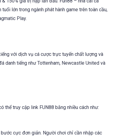
& 150% giá trị nạp lần đầu. Fun88 – nhà cái cá
n tuổi lớn trong ngành phát hành game trên toàn cầu,
agmatic Play.
tiếng với dịch vụ cá cược trực tuyến chất lượng và
đá danh tiếng như Tottenham, Newcastle United và
có thể truy cập link FUN88 bằng nhiều cách như:
 bước cực đơn giản. Người chơi chỉ cần nhập các