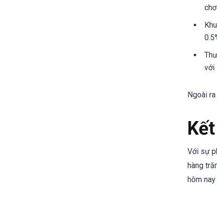
chơ
Khu
0.5
Thư
với
Ngoài ra
Kết
Với sự p
hàng tră
hôm nay 