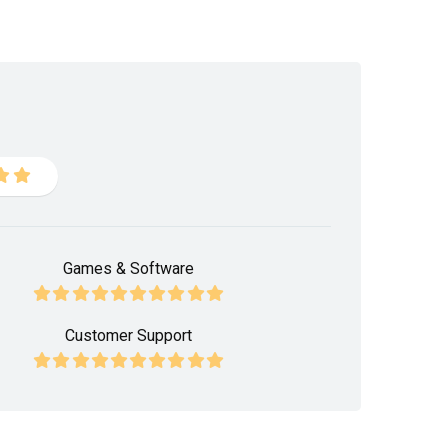
Games & Software
Customer Support