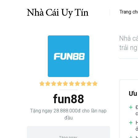
Trang ch
Nhà cá
trải n
Ưu
fun88
Đ
Tặng ngay 28.888.000đ cho lần nạp
c
đầu
H
ở
Tặng ngay: