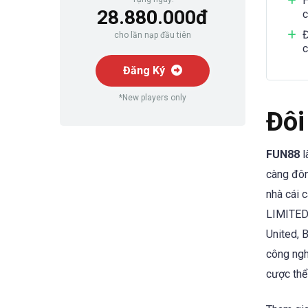
H
28.880.000đ
c
Đ
cho lần nạp đầu tiên
c
Đăng Ký
*New players only
Đôi
FUN88
l
càng đôn
nhà cái 
LIMITED.
United, 
công ngh
cược thể