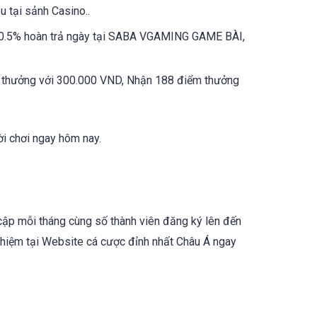
 tại sảnh Casino..
s, 0.5% hoàn trả ngày tại SABA VGAMING GAME BÀI,
 thưởng với 300.000 VND, Nhận 188 điểm thưởng
i chơi ngay hôm nay.
y cập mỗi tháng cùng số thành viên đăng ký lên đến
nghiệm tại Website cá cược đỉnh nhất Châu Á ngay