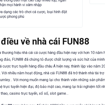
ệ thống bảo mật cao cấp nhiều lớp, ngăn
hặn mọi hành vi xâm nhập
a dạng các trò chơi cá cược, loại hình đặt
ược phong phú
 điều về nhà cái FUN88
à thương hiệu nhà cái cá cược hàng đầu hiện nay với hơn 10 năm h
g đảo, FUN88 đã chứng tỏ được chất lượng và sức hút của mình t
cá cược trực tuyến hàng đầu châu Á hiện nay, thành lập vào nă
 Với nhiều năm hoạt động, nhà cái FUN88 đã trở thành nhà tài tr
Burnley… Với mong muốn mang lại cho thành viên những sản phẩm
ệ trực tuyến hiện đại, độ bảo mật cao, mang lại trải nghiệm tốt nh
 thao, casino trực tuyến, xổ số, slot game…