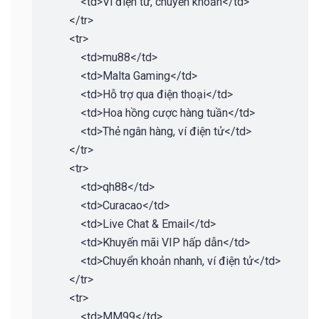
            <td>Ví điện tử, chuyển khoản</td>

        </tr>

        <tr>

            <td>mu88</td>

            <td>Malta Gaming</td>

            <td>Hỗ trợ qua điện thoại</td>

            <td>Hoa hồng cược hàng tuần</td>

            <td>Thẻ ngân hàng, ví điện tử</td>

        </tr>

        <tr>

            <td>qh88</td>

            <td>Curacao</td>

            <td>Live Chat & Email</td>

            <td>Khuyến mãi VIP hấp dẫn</td>

            <td>Chuyển khoản nhanh, ví điện tử</td>

        </tr>

        <tr>

            <td>MM99</td>
