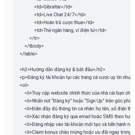
            <td>Gibraltar</td>

            <td>Live Chat 24/7</td>

            <td>Hoàn trả cược thua</td>

            <td>Thẻ ngân hàng, ví điện tử</td>

        </tr>

    </tbody>

</table>

<h2>Hướng dẫn đăng ký & bắt đầu</h2>

<p>Đăng ký tài khoản tại các trang cá cược uy tín như 
<ol>

    <li>Truy cập website chính thức của nhà cái bạn chọn
    <li>Nhấn nút “Đăng ký” hoặc “Sign Up” trên góc phải m
    <li>Điền đầy đủ thông tin cá nhân: họ tên, số điện tho
    <li>Xác nhận đăng ký qua email hoặc SMS theo hướng
    <li>Đăng nhập vào tài khoản mới tạo và tiến hành nạp
    <li>Claim bonus chào mừng hoặc ưu đãi ngay trong p