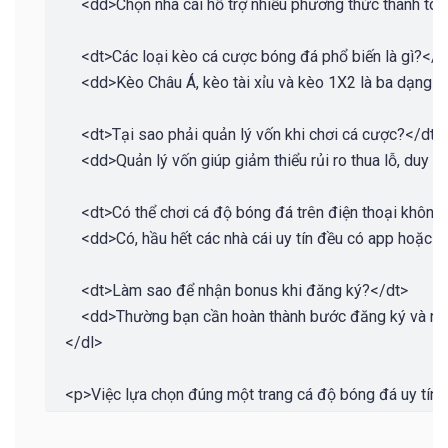
    <dd>Chọn nhà cái hỗ trợ nhiều phương thức thanh to
    <dt>Các loại kèo cá cược bóng đá phổ biến là gì?</dt
    <dd>Kèo Châu Á, kèo tài xỉu và kèo 1X2 là ba dạng 
    <dt>Tại sao phải quản lý vốn khi chơi cá cược?</dt>

    <dd>Quản lý vốn giúp giảm thiểu rủi ro thua lỗ, duy tr
    <dt>Có thể chơi cá độ bóng đá trên điện thoại không?
    <dd>Có, hầu hết các nhà cái uy tín đều có app hoặc 
    <dt>Làm sao để nhận bonus khi đăng ký?</dt>

    <dd>Thường bạn cần hoàn thành bước đăng ký và nạp
</dl>
