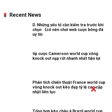
Recent News
D. Những yếu tố cần kiểm tra trước khi
chọn 《có nên chơi web cược bóng đá
uy tín
tip cược Cameroon world cup vòng
knock out nạp rút nhanh nhất tiện lợi
Phân tích chiến thuật France world cup
vòng knock out kèo đẹp tỷ lệ cao cập
nhật liên tục
Tổng hợp kèo châu á Brazil world cup