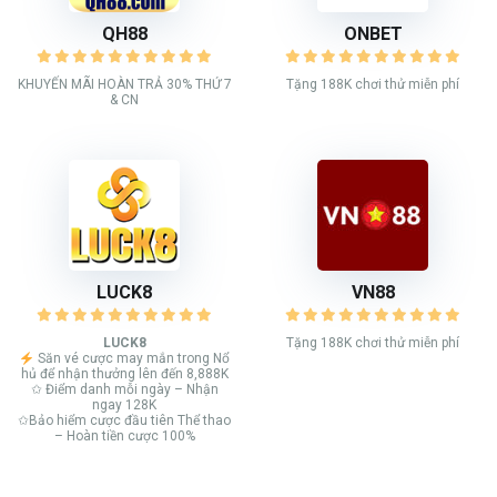
QH88
ONBET
KHUYẾN MÃI HOÀN TRẢ 30% THỨ 7
Tặng 188K chơi thử miễn phí
& CN
LUCK8
VN88
LUCK8
Tặng 188K chơi thử miễn phí
Săn vé cược may mắn trong Nổ
hủ để nhận thưởng lên đến 8,888K
✩ Điểm danh mỗi ngày – Nhận
ngay 128K
✩Bảo hiểm cược đầu tiên Thể thao
– Hoàn tiền cược 100%