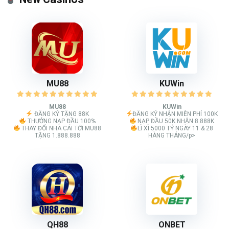
MU88
KUWin
MU88
KUWin
ĐĂNG KÝ TẶNG 88K
ĐĂNG KÝ NHẬN MIỄN PHÍ 100K
THƯỞNG NẠP ĐẦU 100%
NẠP ĐẦU 50K NHẬN 8.888K
THAY ĐỔI NHÀ CÁI TỚI MU88
LÌ XÌ 5000 TỶ NGÀY 11 & 28
TẶNG 1.888.888
HÀNG THÁNG/p>
QH88
ONBET