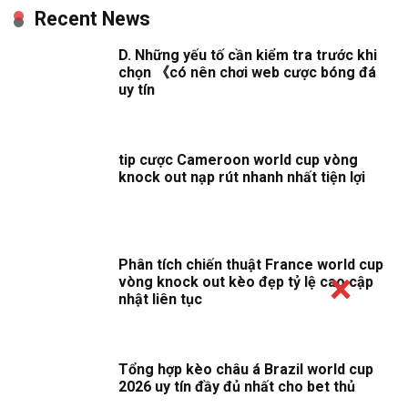
Recent News
D. Những yếu tố cần kiểm tra trước khi
chọn 《có nên chơi web cược bóng đá
uy tín
tip cược Cameroon world cup vòng
knock out nạp rút nhanh nhất tiện lợi
Phân tích chiến thuật France world cup
vòng knock out kèo đẹp tỷ lệ cao cập
nhật liên tục
Tổng hợp kèo châu á Brazil world cup
2026 uy tín đầy đủ nhất cho bet thủ